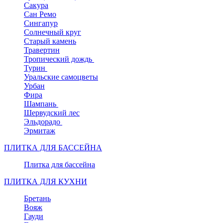
Сакура
Сан Ремо
Сингапур
Солнечный круг
Старый камень
Травертин
Тропический дождь
Турин
Уральские самоцветы
Урбан
Фира
Шампань
Шервудский лес
Эльдорадо
Эрмитаж
ПЛИТКА ДЛЯ БАССЕЙНА
Плитка для бассейна
ПЛИТКА ДЛЯ КУХНИ
Бретань
Вояж
Гауди