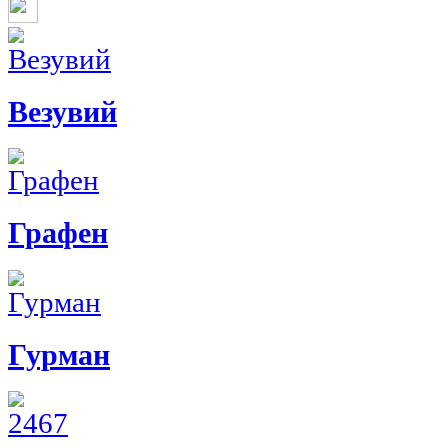
Везувий
Графен
Гурман