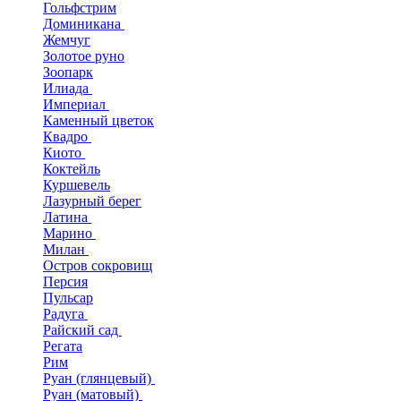
Гольфстрим
Доминикана
Жемчуг
Золотое руно
Зоопарк
Илиада
Империал
Каменный цветок
Квадро
Киото
Коктейль
Куршевель
Лазурный берег
Латина
Марино
Милан
Остров сокровищ
Персия
Пульсар
Радуга
Райский сад
Регата
Рим
Руан (глянцевый)
Руан (матовый)