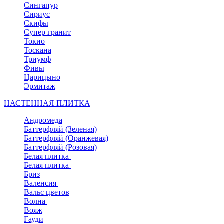
Сингапур
Сириус
Скифы
Супер гранит
Токио
Тоскана
Триумф
Фивы
Царицыно
Эрмитаж
НАСТЕННАЯ ПЛИТКА
Андромеда
Баттерфляй (Зеленая)
Баттерфляй (Оранжевая)
Баттерфляй (Розовая)
Белая плитка
Белая плитка
Бриз
Валенсия
Вальс цветов
Волна
Вояж
Гауди