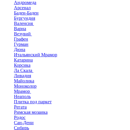
Андромеда
Арсенал
Баден-Баден
Бургундия
Валенсия
Варна
Везувий
Графен
Гурман
Дюна
Итальянский Мрамор
Катарина
Корсика
Ла Скала
Ливадия
Майолика
Моноколор
Мрамор
Неаполь
Плитка под паркет
Регата
Римская мозаика
Родос
Сан-Дени
Сибирь