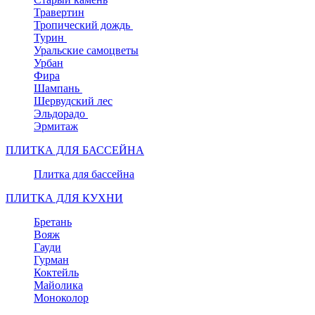
Травертин
Тропический дождь
Турин
Уральские самоцветы
Урбан
Фира
Шампань
Шервудский лес
Эльдорадо
Эрмитаж
ПЛИТКА ДЛЯ БАССЕЙНА
Плитка для бассейна
ПЛИТКА ДЛЯ КУХНИ
Бретань
Вояж
Гауди
Гурман
Коктейль
Майолика
Моноколор