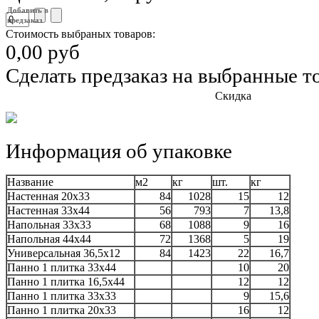
Добавить в
предзаказ
Стоимость выбраных товаров:
0,00 руб
Сделать предзаказ на выбранные т
Скидка
Информация об упаковке
Название
м2
кг
шт.
кг
Настенная 20x33
84
1028
15
12
Настенная 33x44
56
793
7
13,8
Напольная 33x33
68
1088
9
16
Напольная 44x44
72
1368
5
19
Универсальная 36,5x12
84
1423
22
16,7
Панно 1 плитка 33x44
10
20
Панно 1 плитка 16,5x44
12
12
Панно 1 плитка 33x33
9
15,6
Панно 1 плитка 20x33
16
12