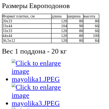
Размеры Европодонов
Формат плитки, см
длина
ширина
высота
20х33
120
80
80
33х44
104
90
66
33х33
120
80
66
44х44
120
80
100
36,5х12
120
80
84
Вес 1 поддона - 20 кг