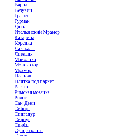
Варна
Везувий
Графен
Гурман
Дюна
Итальянский Мрамор
Катарина
Корсика
Ла Скала
Ливадия
Майолика
Моноколор
Мрамор
Неаполь
Плитка под паркет
Регата
Римская мозаика
Родос
Сан-Дени
Сибирь
Сингапур
Сириус
Скифы
Супер гранит
Токио