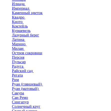
Илиада
Империал
Каменный цветок
Квадро
Киото
Коктейль
Куршевель
Лазурный берег
Латина
Марино
Милан
Остров сокровищ
Персия
Пульсар
Радуга
Райский сад
Регата
Рим
Руан (глянцевый)
Руан (матовый)
Сакура
Сан Ремо
Сингапур
Солнечный круг
Старый камень