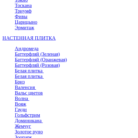
Тоскана
Триумф
Фивы
Царицыно
Эрмитаж
НАСТЕННАЯ ПЛИТКА
Андромеда
Баттерфляй (Зеленая)
Баттерфляй (Оранжевая)
Баттерфляй (Розовая)
Белая плитка
Белая плитка
Бриз
Валенсия
Вальс цветов
Волна
Вояж
Гауди
Гольфстрим
Доминикана
Жемчуг
Золотое руно
Зоопарк