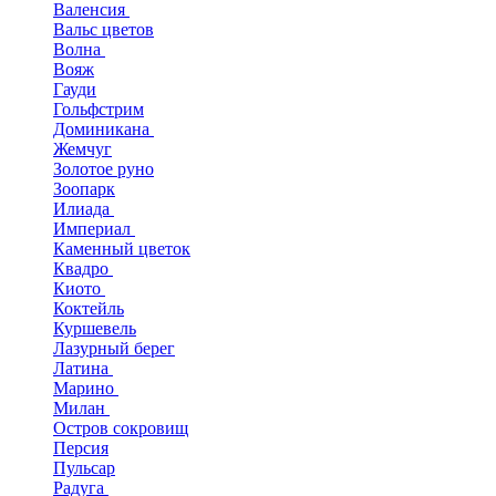
Валенсия
Вальс цветов
Волна
Вояж
Гауди
Гольфстрим
Доминикана
Жемчуг
Золотое руно
Зоопарк
Илиада
Империал
Каменный цветок
Квадро
Киото
Коктейль
Куршевель
Лазурный берег
Латина
Марино
Милан
Остров сокровищ
Персия
Пульсар
Радуга