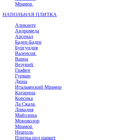
Мрамор
НАПОЛЬНАЯ ПЛИТКА
Аликанте
Андромеда
Арсенал
Баден-Баден
Бургундия
Валенсия
Варна
Везувий
Графен
Гурман
Дюна
Итальянский Мрамор
Катарина
Корсика
Ла Скала
Ливадия
Майолика
Моноколор
Мрамор
Неаполь
Плитка под паркет