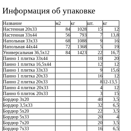
Информация об упаковке
Название
м2
кг
шт.
кг
Настенная 20x33
84
1028
15
12
Настенная 33x44
56
793
7
13,8
Напольная 33x33
68
1088
9
16
Напольная 44x44
72
1368
5
19
Универсальная 36,5x12
84
1423
22
16,7
Панно 1 плитка 33x44
10
20
Панно 1 плитка 16,5x44
12
12
Панно 1 плитка 33x33
9
15,6
Панно 1 плитка 20x33
16
12
Панно 2 плитка 20x33
8
12-13,5
Панно 4 плитки 20x33
4
12
Панно 6 плиток 20x33
3
15
Бордюр 3x20
40
3,5
Бордюр 3,5x33
32
6,5
Бордюр 5x20
22
3,5
Бордюр 5x33
20
4
Бордюр 7x20
20
3,5
Бордюр 7x33
16
6,5