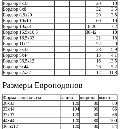
Бордюр 8x33
20
10
Бордюр 8x8
32
3,5
Бордюр 8,5x20
20
3,5
Бордюр 10x10
60
10
Бордюр 10x33
18-20
7,2
Бордюр 16,5x16,5
38-42
18
Бордюр 16,5x33
21
18
Бордюр 11x11
52
9
Бордюр 3x33
38
5,9
Бордюр 5x44
13
4,1
Бордюр 36,5x12
16
13,5
Бордюр 3x44
26
5,2
Бордюр 22x22
12
11,8
Размеры Европодонов
Формат плитки, см
длина
ширина
высота
20х33
120
80
80
33х44
104
90
66
33х33
120
80
66
44х44
120
80
100
36,5х12
120
80
84