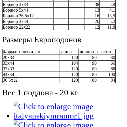
Бордюр 3x33
38
5,9
Бордюр 5x44
13
4,1
Бордюр 36,5x12
16
13,5
Бордюр 3x44
26
5,2
Бордюр 22x22
12
11,8
Размеры Европодонов
Формат плитки, см
длина
ширина
высота
20х33
120
80
80
33х44
104
90
66
33х33
120
80
66
44х44
120
80
100
36,5х12
120
80
84
Вес 1 поддона - 20 кг