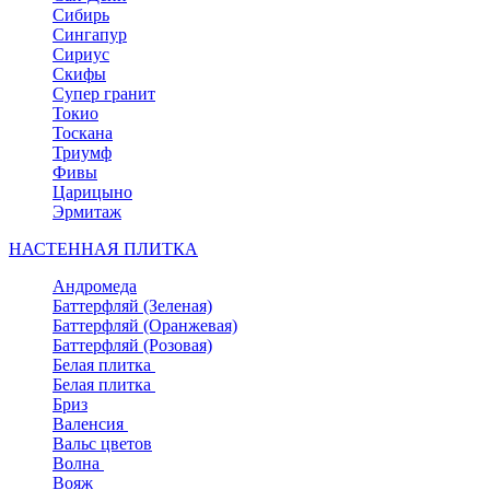
Сибирь
Сингапур
Сириус
Скифы
Супер гранит
Токио
Тоскана
Триумф
Фивы
Царицыно
Эрмитаж
НАСТЕННАЯ ПЛИТКА
Андромеда
Баттерфляй (Зеленая)
Баттерфляй (Оранжевая)
Баттерфляй (Розовая)
Белая плитка
Белая плитка
Бриз
Валенсия
Вальс цветов
Волна
Вояж