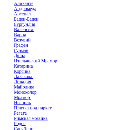
Аликанте
Андромеда
Арсенал
Баден-Баден
Бургундия
Валенсия
Варна
Везувий
Графен
Гурман
Дюна
Итальянский Мрамор
Катарина
Корсика
Ла Скала
Ливадия
Майолика
Моноколор
Мрамор
Неаполь
Плитка под паркет
Регата
Римская мозаика
Родос
Сан-Дени