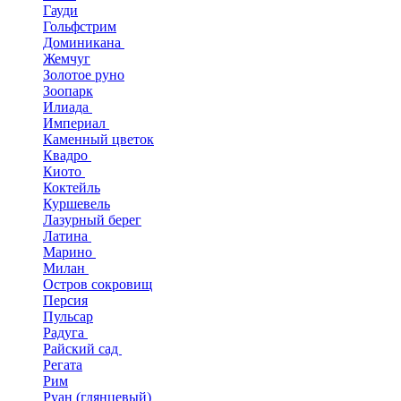
Гауди
Гольфстрим
Доминикана
Жемчуг
Золотое руно
Зоопарк
Илиада
Империал
Каменный цветок
Квадро
Киото
Коктейль
Куршевель
Лазурный берег
Латина
Марино
Милан
Остров сокровищ
Персия
Пульсар
Радуга
Райский сад
Регата
Рим
Руан (глянцевый)