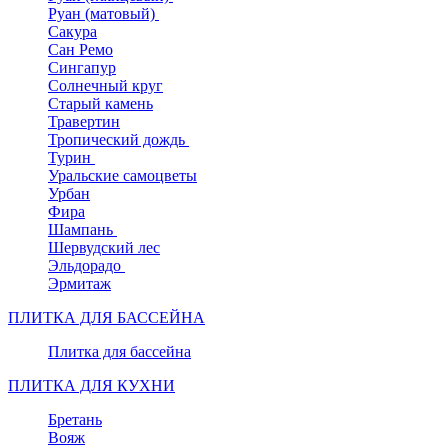
Руан (матовый)
Сакура
Сан Ремо
Сингапур
Солнечный круг
Старый камень
Травертин
Тропический дождь
Турин
Уральские самоцветы
Урбан
Фира
Шампань
Шервудский лес
Эльдорадо
Эрмитаж
ПЛИТКА ДЛЯ БАССЕЙНА
Плитка для бассейна
ПЛИТКА ДЛЯ КУХНИ
Бретань
Вояж