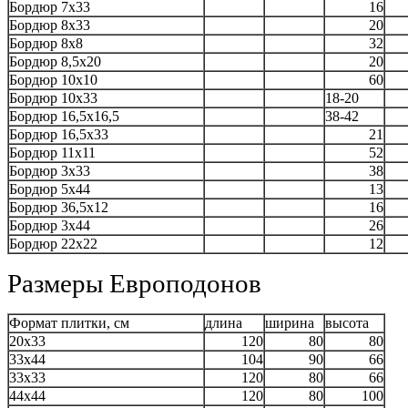
Бордюр 7x33
16
Бордюр 8x33
20
Бордюр 8x8
32
Бордюр 8,5x20
20
Бордюр 10x10
60
Бордюр 10x33
18-20
Бордюр 16,5x16,5
38-42
Бордюр 16,5x33
21
Бордюр 11x11
52
Бордюр 3x33
38
Бордюр 5x44
13
Бордюр 36,5x12
16
Бордюр 3x44
26
Бордюр 22x22
12
Размеры Европодонов
Формат плитки, см
длина
ширина
высота
20х33
120
80
80
33х44
104
90
66
33х33
120
80
66
44х44
120
80
100