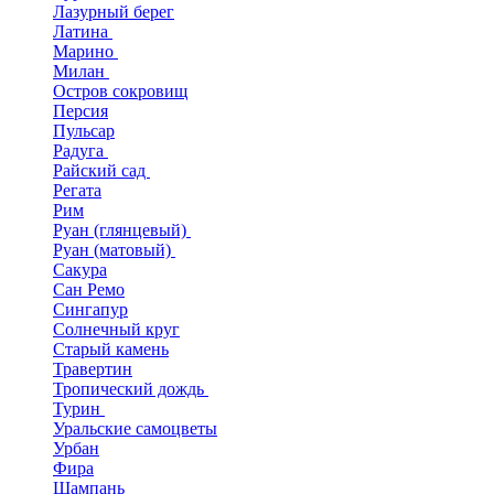
Лазурный берег
Латина
Марино
Милан
Остров сокровищ
Персия
Пульсар
Радуга
Райский сад
Регата
Рим
Руан (глянцевый)
Руан (матовый)
Сакура
Сан Ремо
Сингапур
Солнечный круг
Старый камень
Травертин
Тропический дождь
Турин
Уральские самоцветы
Урбан
Фира
Шампань