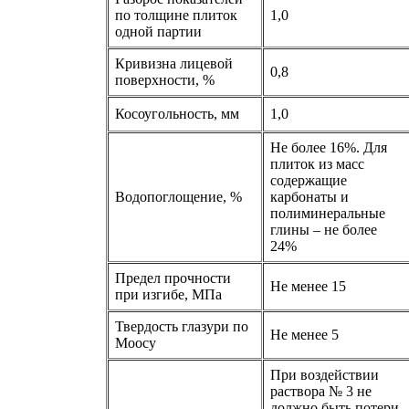
по толщине плиток
1,0
одной партии
Кривизна лицевой
0,8
поверхности, %
Косоугольность, мм
1,0
Не более 16%. Для
плиток из масс
содержащие
Водопоглощение, %
карбонаты и
полиминеральные
глины – не более
24%
Предел прочности
Не менее 15
при изгибе, МПа
Твердость глазури по
Не менее 5
Моосу
При воздействии
раствора № 3 не
должно быть потери