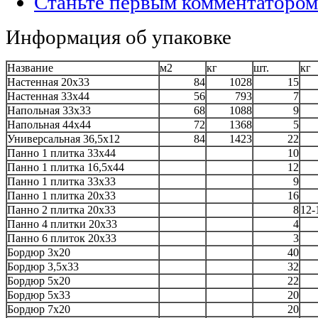
Станьте первым комментатором
Информация об упаковке
Название
м2
кг
шт.
кг
Настенная 20x33
84
1028
15
Настенная 33x44
56
793
7
Напольная 33x33
68
1088
9
Напольная 44x44
72
1368
5
Универсальная 36,5x12
84
1423
22
Панно 1 плитка 33x44
10
Панно 1 плитка 16,5x44
12
Панно 1 плитка 33x33
9
Панно 1 плитка 20x33
16
Панно 2 плитка 20x33
8
12-
Панно 4 плитки 20x33
4
Панно 6 плиток 20x33
3
Бордюр 3x20
40
Бордюр 3,5x33
32
Бордюр 5x20
22
Бордюр 5x33
20
Бордюр 7x20
20