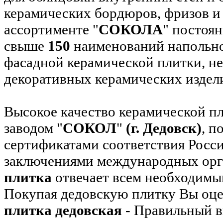
керамических бордюров, фризов и
ассортименте "
СОКОЛА
" постоя
свыше
150
наименований напольно
фасадной керамической плитки, н
декоративных керамических издел
Высокое качество керамической п
заводом "
СОКОЛ
"
(г. Дедовск)
, п
сертификатами соответствия Росс
заключениями международных орг
плитка
отвечает всем необходимым
Покупая дедовскую плитку Вы оцен
плитка дедовская
- Правильный 