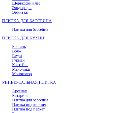
Шервудский лес
Эльдорадо
Эрмитаж
ПЛИТКА ДЛЯ БАССЕЙНА
Плитка для бассейна
ПЛИТКА ДЛЯ КУХНИ
Бретань
Вояж
Гауди
Гурман
Коктейль
Майолика
Моноколор
УНИВЕРСАЛЬНАЯ ПЛИТКА
Арсенал
Катарина
Плитка для бассейна
Плитка под кирпич
Плитка под паркет