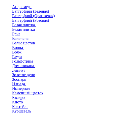
Андромеда
Баттерфляй (Зеленая)
Баттерфляй (Оранжевая)
Баттерфляй (Розовая)
Белая плитка
Белая плитка
Бриз
Валенсия
Вальс цветов
Волна
Вояж
Гауди
Гольфстрим
Доминикана
Жемчуг
Золотое руно
Зоопарк
Илиада
Империал
Каменный цветок
Квадро
Киото
Коктейль
Куршевель