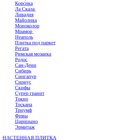
Корсика
Ла Скала
Ливадия
Майолика
Моноколор
Мрамор
Неаполь
Плитка под паркет
Регата
Римская мозаика
Родос
Сан-Дени
Сибирь
Сингапур
Сириус
Скифы
Супер гранит
Токио
Тоскана
Триумф
Фивы
Царицыно
Эрмитаж
НАСТЕННАЯ ПЛИТКА