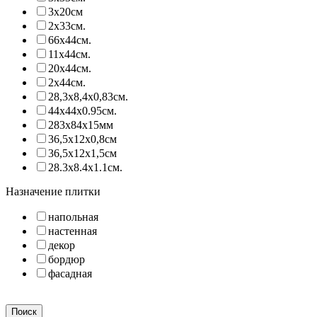
3х20см
2х33см.
66х44см.
11х44см.
20х44см.
2х44см.
28,3х8,4х0,83см.
44х44х0.95см.
283х84х15мм
36,5х12х0,8см
36,5х12х1,5см
28.3х8.4х1.1см.
Назначение плитки
напольная
настенная
декор
бордюр
фасадная