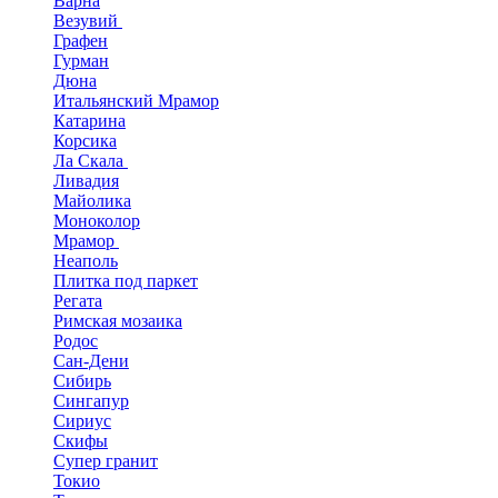
Варна
Везувий
Графен
Гурман
Дюна
Итальянский Мрамор
Катарина
Корсика
Ла Скала
Ливадия
Майолика
Моноколор
Мрамор
Неаполь
Плитка под паркет
Регата
Римская мозаика
Родос
Сан-Дени
Сибирь
Сингапур
Сириус
Скифы
Супер гранит
Токио