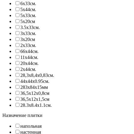
6х33см.
5х44см.
5х33см.
5х20см
3.5х33см.
3х33см.
3х20см
2х33см.
66х44см.
11х44см.
20х44см.
2х44см.
28,3х8,4х0,83см.
44х44х0.95см.
283х84х15мм
36,5х12х0,8см
36,5х12х1,5см
28.3х8.4х1.1см.
Назначение плитки
напольная
настенная