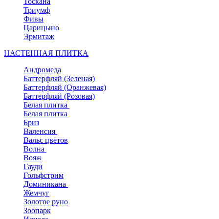
Тоскана
Триумф
Фивы
Царицыно
Эрмитаж
НАСТЕННАЯ ПЛИТКА
Андромеда
Баттерфляй (Зеленая)
Баттерфляй (Оранжевая)
Баттерфляй (Розовая)
Белая плитка
Белая плитка
Бриз
Валенсия
Вальс цветов
Волна
Вояж
Гауди
Гольфстрим
Доминикана
Жемчуг
Золотое руно
Зоопарк