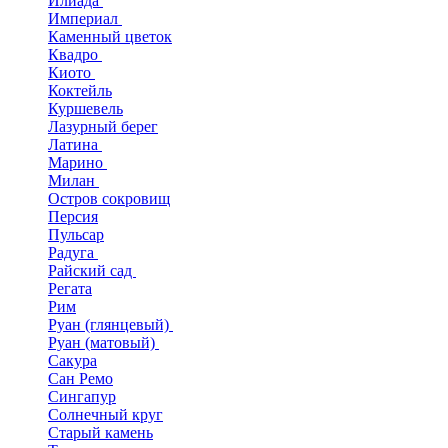
Илиада
Империал
Каменный цветок
Квадро
Киото
Коктейль
Куршевель
Лазурный берег
Латина
Марино
Милан
Остров сокровищ
Персия
Пульсар
Радуга
Райский сад
Регата
Рим
Руан (глянцевый)
Руан (матовый)
Сакура
Сан Ремо
Сингапур
Солнечный круг
Старый камень